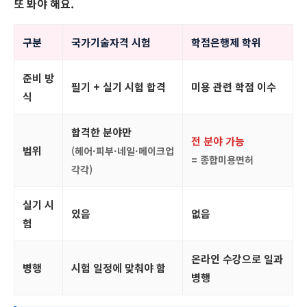
또 봐야 해요.
구분
국가기술자격 시험
학점은행제 학위
준비 방
필기 + 실기 시험 합격
미용 관련 학점 이수
식
합격한 분야만
전 분야 가능
범위
(헤어·피부·네일·메이크업
= 종합미용면허
각각)
실기 시
있음
없음
험
온라인 수강으로 일과
병행
시험 일정에 맞춰야 함
병행