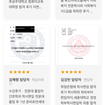
을 확인하며고졸에서 사회
후공주대학교 컴퓨터교육
복지 전문학사와 사회복지
대학원 합격 후기 이번...
사2급을 취득한 후기 ...
김혜령 담당자
김강빈 담당자
학습자후
편입학
기
학점은행제 학사편입 합격
수강후기 · 전문대 졸업자
후기 학사학위 취득부터
간호학과 학사편입 전문대
편입까지,세종대학교 경영
졸업 후 1년 준비로연세대
학부학사편입학 최종 합격