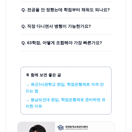
네, 가능합니다. 학점은행제는 학력 제한 없이 누
Q. 전공을 안 정했는데 학점부터 채워도 되나요?
구나 등록해서 학점을 이수할 수 있고, 30학점 또
는 63학점을 채우면 그 자체로 방통대 편입 지원
가능합니다. 편입 지원 자격은 전공 무관으로 인
자격이 됩니다.
Q. 직장 다니면서 병행이 가능한가요?
정되기 때문에 교양 과목만으로도 30학점, 63학
점을 채울 수 있습니다. 다만 이후 전공 선택이나
네, 학점은행제 강의는 대부분 온라인으로 진행
취업 연계를 고려하면 조합을 전략적으로 짜는
Q. 63학점, 어떻게 조합해야 가장 빠른가요?
되어 정해진 출석 시간표가 없습니다. 퇴근 후나
것이 유리합니다.
주말을 활용해 충분히 병행할 수 있습니다.
보유한 자격증이 있다면 학점으로 전환하고, 독
학사 시험과 온라인 강의를 병행하는 방식이 가
장 빠릅니다. 개인 상황(보유 자격증, 학습 가능
시간)에 따라 최적 조합이 달라지기 때문에 1:1로
📎 함께 보면 좋은 글
설계받는 것을 권장합니다.
→ 육군3사관학교 편입, 학점은행제로 자격 만
드는 법
→ 동남보건대 편입, 학점은행제로 준비하면 유
리한 이유