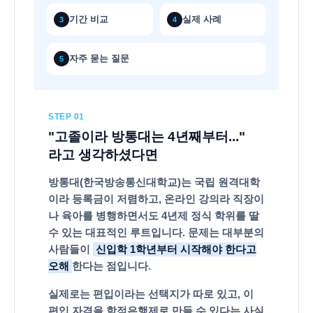
기간 비교
실제 사례
3
4
자주 묻는 질문
5
방
STEP 01
"고졸이라 방통대는 4년째부터..."
통
라고 생각하셨다면
대
편
방통대(한국방송통신대학교)는 국립 원격대학
이라 등록금이 저렴하고, 온라인 강의라 직장이
입
나 육아를 병행하면서도 4년제 정식 학위를 딸
학
수 있는 대표적인 루트입니다. 문제는 대부분의
점
사람들이
신입학 1학년부터 시작해야 한다고
은
오해
한다는 점입니다.
행
실제로는 편입이라는 선택지가 따로 있고, 이
제
편입 자격을 학점은행제로 만들 수 있다는 사실