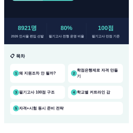
8921명
80%
100점
2026 인서울 편입 선발
필기고사 전형 운영 비율
필기고사 만점 기준
📋 목차
학점은행제로 자격 만들
왜 지원조차 안 될까?
1
2
기
필기고사 100점 구조
학교별 커트라인 감
3
4
자격+시험 동시 준비 전략
5