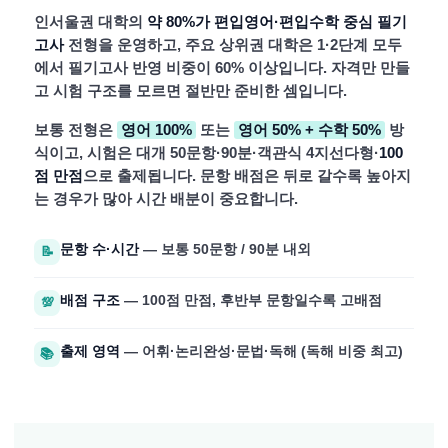
인서울권 대학의
약 80%가 편입영어·편입수학 중심 필기
고사
전형을 운영하고, 주요 상위권 대학은 1·2단계 모두
에서 필기고사 반영 비중이 60% 이상입니다. 자격만 만들
고 시험 구조를 모르면 절반만 준비한 셈입니다.
보통 전형은
영어 100%
또는
영어 50% + 수학 50%
방
식이고, 시험은 대개 50문항·90분·객관식 4지선다형·
100
점 만점
으로 출제됩니다. 문항 배점은 뒤로 갈수록 높아지
는 경우가 많아 시간 배분이 중요합니다.
문항 수·시간
— 보통 50문항 / 90분 내외
📝
배점 구조
— 100점 만점, 후반부 문항일수록 고배점
💯
출제 영역
— 어휘·논리완성·문법·독해 (독해 비중 최고)
📚