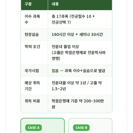
구분
내용
이수 과목
총 17과목
(전공필수 10 +
수
전공선택 7)
현장실습
160시간 이상
+ 세미나 30시간
학력 조건
전문대 졸업 이상
(고졸은 학점은행제로 전문학사와
병행)
국가시험
없음
— 과목 이수+실습으로 발급
예상 취득
전문대졸 이상 약 1년 / 고졸 약
기간
1.5~2년
취득 비용
학점은행제 기준 약 200~300만
원
CASE A
CASE B