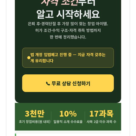
자격 조건
부터
학점은행제
알고 시작하세요
소자본
창업
은퇴 후·경력단절 후 가장 많이 찾는 창업 아이템.
가이드
허가 조건·수익 구조·자격 취득 방법까지
한 번에 정리했습니다.
법 개정 입법예고 진행 중 —
지금 자격 갖추는
게 유리합니다
📞 무료 상담 신청하기
3천만
10%
17과목
초기 창업비용(원 내외)
일용직 소개 수수료율
사복 2급 이수 과목 수