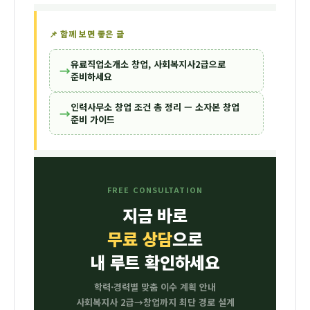
전문학사 졸업자나 고졸자는 실무 경력이 추가로
네, 사회복지사 자격증은 다양한 창업에
필요합니다.
활용됩니다.
재가복지센터, 노인주간보호센터,
📌 함께 보면 좋은 글
사회복지법인
등 복지시설 설립에도 활용할 수
있어, 인력사무소 이후 사업 확장 경로로 이어지는
유료직업소개소 창업, 사회복지사2급으로
경우도 많습니다.
→
준비하세요
인력사무소 창업 조건 총 정리 — 소자본 창업
→
준비 가이드
FREE CONSULTATION
지금 바로
무료 상담
으로
내 루트 확인하세요
학력·경력별 맞춤 이수 계획 안내
사회복지사 2급→창업까지 최단 경로 설계