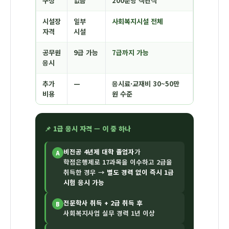
구성
없음
200문항 객관식
시설장
일부
사회복지시설 전체
자격
시설
공무원
9급 가능
7급까지 가능
응시
추가
—
응시료·교재비 30~50만
비용
원 수준
📌 1급 응시 자격 — 이 중 하나
비전공 4년제 대학 졸업자
가
A
학점은행제로 17과목을 이수하고 2급을
취득한 경우 →
별도 경력 없이 즉시 1급
시험 응시 가능
전문학사 취득 + 2급 취득 후
B
사회복지사업 실무 경력 1년 이상