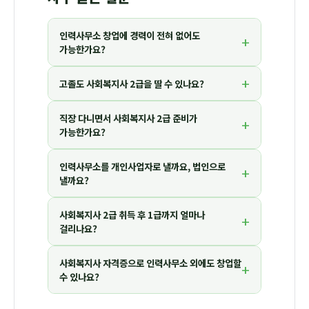
인력사무소 창업에 경력이 전혀 없어도
+
가능한가요?
+
고졸도 사회복지사 2급을 딸 수 있나요?
네, 가능합니다. 대표자 자격 8가지 중
사회복지사
2급 자격증
은 별도 경력 없이 자격증만 있으면
인정됩니다. 학점은행제로 17과목을 이수하고
직장 다니면서 사회복지사 2급 준비가
네, 가능합니다. 고졸자는 학점은행제로
전문학사
+
현장실습을 마치면 자격증이 발급됩니다.
가능한가요?
과정과 사회복지사 2급 이수를 병행
하면 됩니다. 총
80학점(전문학사 기준) 안에 17과목을 포함시켜
함께 준비하면 기간을 단축할 수 있습니다.
인력사무소를 개인사업자로 낼까요, 법인으로
학점은행제 온라인 강의는 100% 온라인으로 수강
+
낼까요?
가능하며 주차별 강의를 시간에 맞춰 자유롭게
이수할 수 있습니다. 다만
현장실습 160시간
은
평일 낮 시간에 진행해야 하므로 실습 기간 일정
사회복지사 2급 취득 후 1급까지 얼마나
처음 시작하는 경우 대부분
개인사업자
로
+
걸리나요?
조율이 필요합니다.
시작합니다. 법인은 납입자본금 5,000만 원 이상
+ 자격 있는 임원 2명 등기가 필요해 초기 부담이
큽니다. 규모를 키울 계획이라면 추후 법인 전환도
사회복지사 자격증으로 인력사무소 외에도 창업할
4년제 대학 졸업자라면 2급 취득 즉시 1급 시험에
+
수 있나요?
가능합니다.
응시할 수 있습니다. 시험은 연 1회(1월) 시행되며,
보통
4~6개월 집중 준비
로 도전할 수 있습니다.