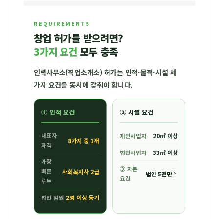
REQUIREMENTS
창업 허가를 받으려면?
3가지 요건
모두 충족
인력사무소(직업소개소) 허가는 인적·물적·시설 세
가지 요건을 동시에 갖춰야 합니다.
① 인적 요건
② 시설 요건
대표자
20㎡ 이상
개인사업자
8가지 중 1개
자격
33㎡ 이상
법인사업자
가장
③ 자본
사회복지사 2급
빠른
법인 5천만↑
요건
루트
2명 이상 등기
법인 임원