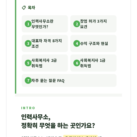
📋 목차
인력사무소란
창업 허가 3가지
1
2
무엇인가?
요건
대표자 자격 8가지
수익 구조와 현실
3
4
조건
사회복지사 2급
사회복지사 1급
5
6
취득법
취득법
자주 묻는 질문 FAQ
7
INTRO
인력사무소,
정확히 무엇을 하는 곳인가요?