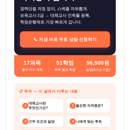
체
경력단절 걱정 없이, 스케줄 자유롭게.
교
보육교사 2급 → 대체교사 인력풀 등록,
사
학점은행제로 가장 빠르게 갑니다.
자
📞 지금 바로 무료 상담 신청하기
격
증
취
17과목
51학점
96,500원
득
필수 이수 과목
취득 필요 학점
일당(8시간 기준)
방
법
📋 목차 — 이 글에서 다루는 내용
학
점
대체교사란
필요한 자격증은?
1
2
무엇인가요?
은
행
근무 조건과 일당
나에게 맞는 루트
3
4
제