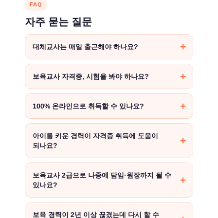
FAQ
어
자주 묻는 질문
린
이
대체교사는 매일 출근해야 하나요?
집
아닙니다. 인력풀에 등록해두고 공백이 생긴
대
보육교사 자격증, 시험을 봐야 하나요?
어린이집에서 연락이 오면 나가는 방식입니다.
체
본인이 가능한 날짜를 미리 등록하거나 콜을 수락·
아닙니다. 보육교사 2급은 별도 국가시험이
교
거절할 수 있어, 육아·가사와 병행하기 좋습니다.
100% 온라인으로 취득할 수 있나요?
없습니다. 정해진 17과목(51학점)을 이수하고
사
전문학사 학위를 취득한 뒤 서류를 제출하면
불가합니다. 이론 8과목은 온라인 수강이
보
자격증이 발급됩니다.
아이를 키운 경력이 자격증 취득에 도움이
가능하지만,
대면 8과목은 반드시 강의실 출석
이
되나요?
육
필요하고, 보육현장실습 240시간은 어린이집에서
교
직접 진행해야 합니다. 다만 대면 수업은 하루
직접적인 학점 인정은 되지 않지만, 실습 평가에서
보육교사 2급으로 나중에 담임·원장까지 될 수
사
8시간씩 총 8일이라 실질적인 부담은 크지
큰 강점이 됩니다. 영유아 행동 이해, 놀이 지도,
있나요?
않습니다.
2
정서 대응 등 실습 평가 항목에서 육아 경험이 있는
분들이 훨씬 자연스럽게 통과합니다.
급
가능합니다. 보육교사 2급 취득 후 3년 이상 경력을
보육 경력이 2년 이상 끊겼는데 다시 할 수