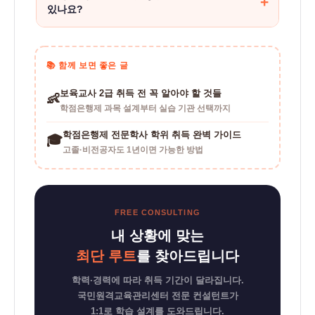
학
쌓으면 1급 승급 교육을 받을 수 있고, 1급 취득 후
있나요?
일정 경력이 쌓이면 어린이집 원장 자격도 취득할
점
수 있습니다. 대체교사는 다양한 어린이집에서
가능합니다. 다만 보육 공백 2년 이상인 경우, 파견
은
경험을 쌓는 좋은 출발점입니다.
전 '어린이집 장기미종사자 직무교육'을 이수해야
📚 함께 보면 좋은 글
행
합니다. 한국보육진흥원(1661-5666)에서 신청할
제
보육교사 2급 취득 전 꼭 알아야 할 것들
수 있으며, 이수 후 인력풀 등록이 가능합니다.
👶
자
학점은행제 과목 설계부터 실습 기관 선택까지
주
학점은행제 전문학사 학위 취득 완벽 가이드
🎓
묻
고졸·비전공자도 1년이면 가능한 방법
는
질
FREE CONSULTING
문
내 상황에 맞는
최단 루트
를 찾아드립니다
학력·경력에 따라 취득 기간이 달라집니다.
국민원격교육관리센터 전문 컨설턴트가
1:1로 학습 설계를 도와드립니다.