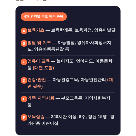
6개 영역별 주요 이수 과목
보육기초
— 보육학개론, 보육과정, 영유아발달
A
발달 및 지도
— 아동발달, 영유아사회정서지
B
도, 영유아행동관찰 등
영유아 교육
— 놀이지도, 언어지도, 아동문학
C
등
(대면 포함)
건강·안전
— 아동건강교육, 아동안전관리
(대
D
면 필수)
가족·지역사회
— 부모교육론, 지역사회복지
E
등
보육실습
— 240시간 이상, 6주, 정원 15명↑ 평
F
가인증 어린이집