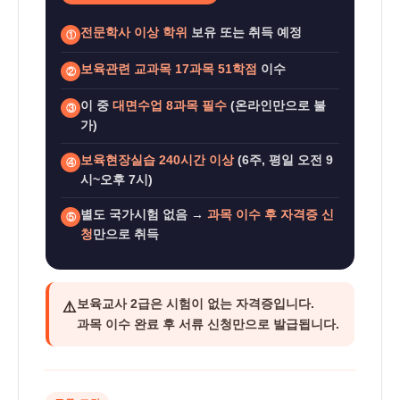
전문학사 이상 학위
보유 또는 취득 예정
①
보육관련 교과목 17과목 51학점
이수
②
이 중
대면수업 8과목 필수
(온라인만으로 불
③
가)
보육현장실습 240시간 이상
(6주, 평일 오전 9
④
시~오후 7시)
별도 국가시험 없음 →
과목 이수 후 자격증 신
⑤
청
만으로 취득
보육교사 2급은
시험이 없는 자격증
입니다.
⚠️
과목 이수 완료 후 서류 신청만으로 발급됩니다.