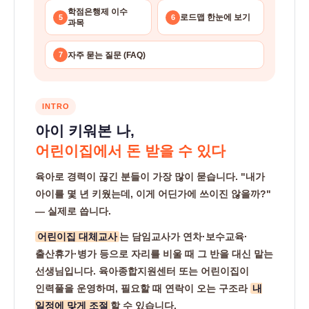
학점은행제 이수
보
로드맵 한눈에 보기
5
6
과목
육
교
자주 묻는 질문 (FAQ)
7
사
2
INTRO
급
아이 키워본 나,
어린이집에서 돈 받을 수 있다
육아로 경력이 끊긴 분들이 가장 많이 묻습니다. "내가
아이를 몇 년 키웠는데, 이게 어딘가에 쓰이진 않을까?"
— 실제로 씁니다.
어린이집 대체교사
는 담임교사가 연차·보수교육·
출산휴가·병가 등으로 자리를 비울 때 그 반을 대신 맡는
선생님입니다. 육아종합지원센터 또는 어린이집이
인력풀을 운영하며, 필요할 때 연락이 오는 구조라
내
일정에 맞게 조절
할 수 있습니다.