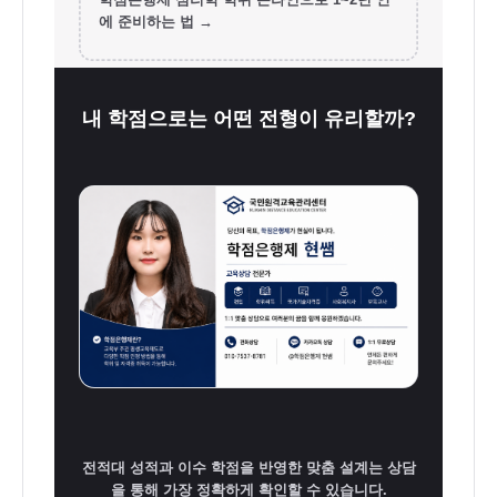
편
에 준비하는 법 →
입,
학
점
내 학점으로는 어떤 전형이 유리할까?
은
행
제
80
학
점,
학
점
은
행
전적대 성적과 이수 학점을 반영한 맞춤 설계는 상담
제
을 통해 가장 정확하게 확인할 수 있습니다.