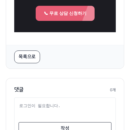
140
학
📞 무료 상담 신청하기
점,
편
입
경
쟁
목록으로
률
댓글
0개
댓글 내용
작성