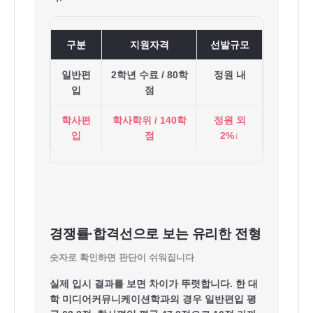
구분
지원자격
선발규모
일반편
2학년 수료 / 80학
정원 내
입
점
학사편
학사학위 / 140학
정원 외
입
점
2%↓
경쟁률·합격선으로 보는 유리한 전형
숫자로 확인하면 판단이 쉬워집니다
실제 입시 결과를 보면 차이가 뚜렷합니다. 한 대
학 미디어커뮤니케이션학과의 경우
일반편입 평