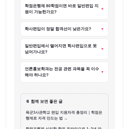
학점은행제 80학점이면 바로 일반편입 지
▼
언
원이 가능한가요?
론
학점 요건은 충족되지만, 대학마다 세부 지원자
홍
▼
학사편입이 정말 합격선이 낮은가요?
격과 전형요소(전적대 성적, 시험, 면접 반영 비
보
율)가 다르므로 지원하려는 학교의 모집요강을
사례에 따라 5~16점 정도 낮게 형성되는 경향은
함께 확인해야 합니다.
학
일반편입에서 떨어지면 학사편입으로 못
있지만, 학과별 모집인원이 극소수라 변수도 큽
▼
넘어가나요?
니다. 경쟁률과 모집인원을 함께 봐야 정확합니
과
다.
편
넘어갈 수 있습니다. 학점은행제로 140학점 요
언론홍보학과는 전공 관련 과목을 꼭 이수
건을 채우면 다음 해에 학사편입으로 전형을 바
입,
▼
해야 하나요?
꿔 재도전할 수 있습니다.
일
편입 자체는 전공 제한이 없는 경우가 많아 비전
반
공자도 지원 가능합니다. 다만 학교별 지정 과목
편
이 있는지는 모집요강에서 개별 확인이 필요합
📎 함께 보면 좋은 글
입
니다.
육군3사관학교 편입 지원자격 총정리｜학점은
학
행제로 자격 만드는 법 →
사
학점은행제 심리학 학위 온라인으로 1~2년 안