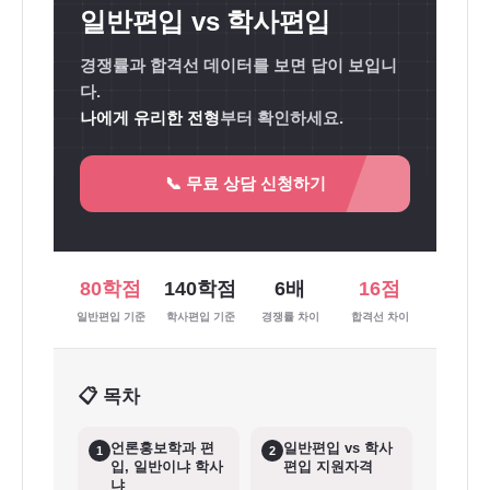
일반편입 vs 학사편입
경쟁률과 합격선 데이터를 보면 답이 보입니
다.
나에게 유리한 전형
부터 확인하세요.
📞 무료 상담 신청하기
80학점
140학점
6배
16점
일반편입 기준
학사편입 기준
경쟁률 차이
합격선 차이
📋 목차
언론홍보학과 편
일반편입 vs 학사
1
2
입, 일반이냐 학사
편입 지원자격
냐