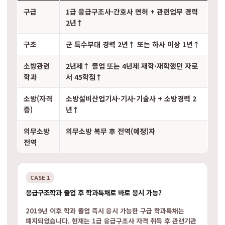
구급
1급 응급구조사·간호사 면허 + 관련업무 경력
2년↑
구조
군 특수부대 경력 2년↑ 또는 하사 이상 1년↑
소방관련
2년제↑ 졸업 또는 4년제 재학·재학했던 자로
학과
서 45학점↑
소방(자격
소방설비산업기사·기사·기술사 + 소방경력 2
증)
년↑
의무소방
의무소방 복무 후 전역(예정)자
전역
CASE 1
응급구조학과 졸업 후 학과특채로 바로 응시 가능?
2019년 이후 학과 졸업 즉시 응시 가능한 구급 학과특채는
폐지되었습니다. 현재는 1급 응급구조사 자격 취득 후 관련기관