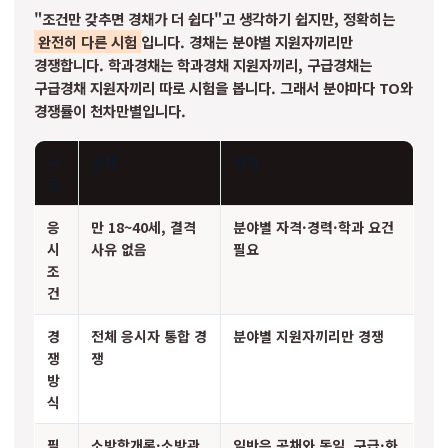
"조건만 갖추면 경채가 더 쉽다"고 생각하기 쉽지만, 정확히는
완전히 다른 시험
입니다. 경채는 분야별 지원자끼리만
경쟁합니다. 학과경채는 학과경채 지원자끼리, 구급경채는
구급경채 지원자끼리 따로 시험을 봅니다. 그래서 분야마다 TO와
경쟁률이 천차만별입니다.
구
공채
경채
분
응
만 18~40세, 결격
분야별 자격·경력·학과 요건
시
사유 없음
필요
조
건
경
전체 응시자 통합 경
분야별 지원자끼리만 경쟁
쟁
쟁
방
식
필
소방학개론·소방관
일반은 공채와 동일, 구급·화