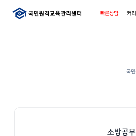
빠른상담
커
국민
소방공무원