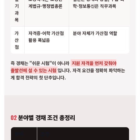
기
계법규·행정법총론
학·정보통신은 직무과목
과
목
가
자격증·어학 가산점
분야 자체가 가산점 역할
산
활용 폭넓음
점
즉 경채는 "쉬운 시험"이 아니라
지원 자격을 먼저 갖춰야
출발선에 설 수 있는 시험
입니다. 자격 요건을 정확히 파악하는
게 합격 전략의 첫 단추입니다.
02
분야별 경채 조건 총정리
분야
조건