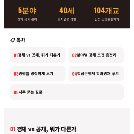
5분야
40세
104개교
경채 응시 분야
응시연령 상한
인정 소방관련학과
📋 목차
01
02
경채 vs 공채, 뭐가 다른가
분야별 경채 조건 총정리
03
04
경쟁률 냉정하게 보기
학점은행제 학과경채 루트
05
자주 묻는 질문
01
경채 vs 공채, 뭐가 다른가