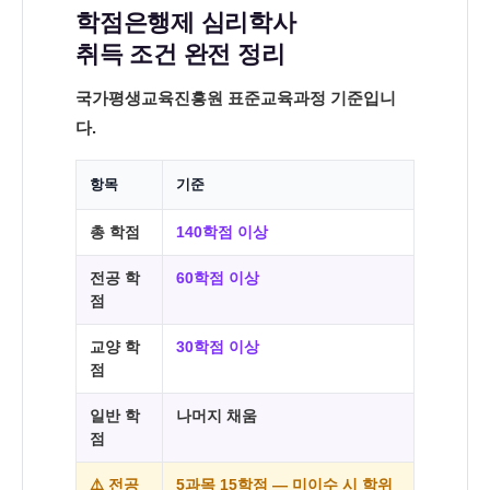
학점은행제 심리학사
취득 조건 완전 정리
국가평생교육진흥원 표준교육과정 기준입니
다.
항목
기준
총 학점
140학점 이상
전공 학
60학점 이상
점
교양 학
30학점 이상
점
일반 학
나머지 채움
점
⚠️ 전공
5과목 15학점 — 미이수 시 학위