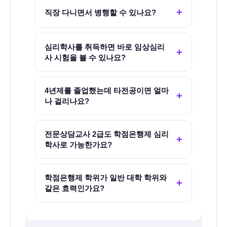
가능합니다. 학점은행제는 고등학교 졸업 이
+
직장 다니면서 병행할 수 있나요?
상이면 별도 입학시험 없이 누구나 등록할
수 있습니다. 단, 고졸 출발 시 이월 학점이
없어 약 2~3년의 이수 기간이 필요합니다.
충분히 가능합니다. 심리학 전공필수 5과목
심리학사를 취득하면 바로 임상심리
+
독학사 심리학 과목을 병행하면 기간을 단축
을 포함한 모든 과목이 100% 온라인으로 개
사 시험을 볼 수 있나요?
할 수 있습니다.
설되어 있고, 주차별 강의를 기간 내에만 시
청하면 출석이 인정됩니다. 실제 이용자의
학사학위 취득으로 응시자격은 충족되지만,
상당수가 퇴근 후·주말을 활용하는 직장인
4년제를 졸업했는데 타전공이면 얼마
+
그것만으로 바로 시험을 보는 것은 아닙니
나 걸리나요?
입니다.
다. 임상심리사 2급은 학사 취득 후 임상 분
야에서 1년 이상 실습수련 또는 2년 이상 실
타전공 제도를 적용하면 전공 48학점만 이
무 종사 이력이 추가로 필요합니다. 학위는
전문상담교사 2급도 학점은행제 심리
+
수하면 됩니다. 학기당 최대 24학점이므로
학사로 가능한가요?
응시의 문을 여는 첫 번째 열쇠입니다.
이론상 2학기(약 1년)에 취득이 가능합니다.
이미 4년제 학사가 있으므로 140학점 총점
학점은행제 심리학사 취득 후 교육대학원 전
조건은 면제되고 심리학 전공 학점만 채우면
학점은행제 학위가 일반 대학 학위와
+
문상담교사 양성과정에 입학하는 방식으로
같은 효력인가요?
됩니다.
가능합니다. 단, 양성과정은 교육대학원 석
사 과정이므로 학사 취득 후 대학원 입시를
네. 학점은행제는 교육부가 인가한 평생교육
따로 준비해야 합니다. 대학원 합격 → 양성