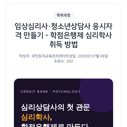
학위과정
임상심리사·청소년상담사 응시자
격 만들기 - 학점은행제 심리학사
취득 방법
작성자: 국민원격교육관리센터
작성일: 2026년 07월 06일
조회수: 292
학
CREDIT BANK · PSYCHOLOGY
점
심리상담사의 첫 관문
은
행
심리학사
,
제