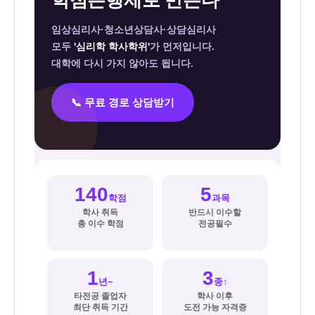
학점은행제로 만든다
심
임상심리사·청소년상담사·상담심리사
리
모두
'심리학 학사학위'
가 먼저입니다.
학
대학에 다시 가지 않아도 됩니다.
사
취
📞 무료 경로 상담받기
득
방
법
—
140
5
학점
과목
임
학사 취득
반드시 이수할
상
총 이수 학점
전공필수
심
리
1
3
년~
종↑
사
타전공 졸업자
학사 이후
·
최단 취득 기간
도전 가능 자격증