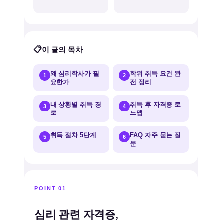
청
소
년
이 글의 목차
상
담
왜 심리학사가 필
학위 취득 요건 완
1
2
요한가
전 정리
사
응
내 상황별 취득 경
취득 후 자격증 로
3
4
로
드맵
시
자
취득 절차 5단계
FAQ 자주 묻는 질
5
6
격
문
의
시
작
POINT 01
점
심리 관련 자격증,