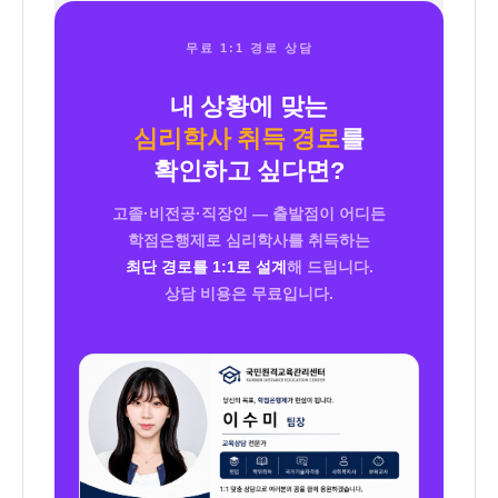
제도로, 국가평생교육진흥원 명의로 발급되
과정 이수 → 전문상담교사 2급 취득의 순서
는 학위증은 일반 4년제 대학 졸업과 동일한
입니다.
무료 1:1 경로 상담
법적 효력을 가집니다. 임상심리사, 청소년
상담사 등 자격증 응시자격 기준에서도 동등
내 상황에 맞는
하게 인정됩니다.
심리학사 취득 경로
를
확인하고 싶다면?
고졸·비전공·직장인 — 출발점이 어디든
학점은행제로 심리학사를 취득하는
최단 경로를 1:1로 설계
해 드립니다.
상담 비용은 무료입니다.