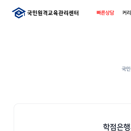
빠른상담
커
국민
학점은행제