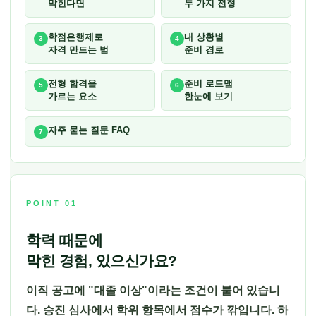
는
막힌다면
두 가지 전형
방
학점은행제로
내 상황별
3
4
법
자격 만드는 법
준비 경로
과
전형 합격을
준비 로드맵
5
6
조
가르는 요소
한눈에 보기
건
자주 묻는 질문 FAQ
7
총
정
리
POINT 01
학력 때문에
막힌 경험, 있으신가요?
이직 공고에 "대졸 이상"이라는 조건이 붙어 있습니
다. 승진 심사에서 학위 항목에서 점수가 깎입니다. 하