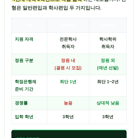
형은 일반편입과 학사편입 두 가지입니다.
구분
일반편입
학사편입
지원 자격
전문학사
학사학위
취득자
취득자
정원 구분
정원 내
정원 외
(결원 시 모집)
(매년 선발)
학점은행제
최단 1년
최단 1~2년
준비 기간
경쟁률
높음
상대적 낮음
입학 학년
3학년
3학년