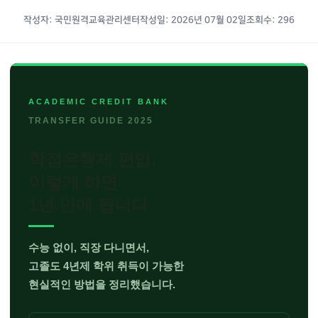
작성자: 국민원격교육관리센터
작성일: 2026년 07월 02일
조회수: 296
고
ACADEMIC CREDIT BANK
졸
TRANSFER GUIDE 2025
직
학점은행제 편입,
장
이렇게 하면
인
1년 안에 됩니다
학
점
수능 없이, 직장 다니면서,
은
고졸도 4년제 학위 취득이 가능한
행
현실적인 방법을 정리했습니다.
제