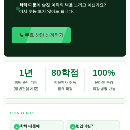
편
학력 때문에 승진·이직의 벽
을 느끼고 계신가요?
입
다시 수능 보지 않아도 됩니다.
으
로
📞 무료 상담 신청하기
4
년
제
대
1년
80학점
100%
학
최단 준비 기간
전문학사 취득
온라인 수강
학
(일반편입 기준)
필요 학점
직장 병행 가능
위
취
득
CONTENTS
하
학력 때문에
편입이란?
1
2