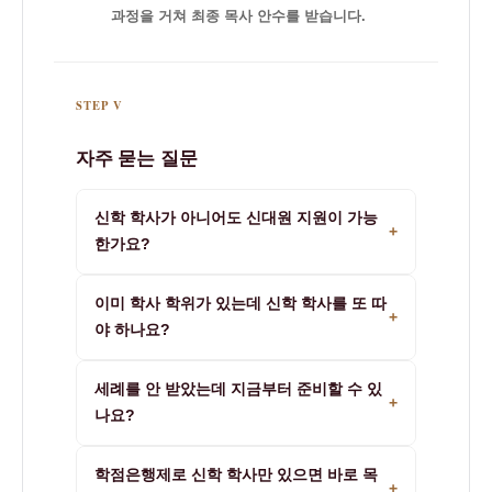
과정을 거쳐 최종 목사 안수를 받습니다.
STEP V
자주 묻는 질문
신학 학사가 아니어도 신대원 지원이 가능
+
한가요?
네, 연세대 연합신학대학원처럼 전공 무관으로
이미 학사 학위가 있는데 신학 학사를 또 따
지원 가능한 학교도 있습니다. 다만 총신대 등
+
야 하나요?
일부 교단 신대원은 전공 요건보다 세례·노회 추
천 같은 다른 조건이 더 중요하게 작용합니다.
처음부터 다시 딸 필요는 없습니다. 학점은행제
세례를 안 받았는데 지금부터 준비할 수 있
타전공 학위 제도로 기존 학사는 유지한 채 신학
+
나요?
전공 48학점만 추가 이수하면 신학 학사가 완성
됩니다.
학위 준비 자체는 세례 여부와 무관하게 지금 시
학점은행제로 신학 학사만 있으면 바로 목
작할 수 있습니다. 다만 총신대처럼 세례 후 경
+