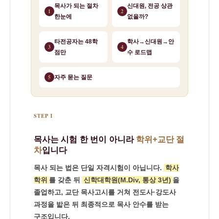
목사가 되는 절차
신대원, 전공 상관
48
1
2
한눈에
없을까?
학
점
타전공자는 48학
학사→신대원→안
3
4
점만
수 로드맵
으
로
5
자주 묻는 질문
신
학
학
STEP I
위
목사는 시험 한 번이 아니라
학위+교단 절
취
차
입니다
득
목사 되는 법은 단일 자격시험이 아닙니다.
학사
하
학위
를 갖춘 뒤
신학대학원(M.Div, 통상 3년)
을
는
졸업하고, 교단 목사고시를 거쳐 전도사·강도사
방
과정을 밟은 뒤 최종적으로 목사 안수를 받는
법
구조입니다.