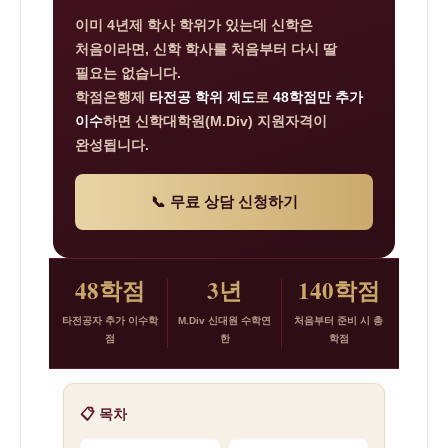
학
이미 4년제 학사 학위가 있는데 신학은
대
처음이라면, 신학 학사를 처음부터 다시 딸
필요는 없습니다.
학
학점은행제
타전공 학위 제도
로
48학점만 추가
원
이수
하면 신학대학원(M.Div) 지원자격이
M.Div
완성됩니다.
학
점
📞 무료 상담 신청하기
은
행
48학점
3년
140학점
제
타
타전공자 추가 이수학
M.Div 신대원 수학연
처음부터 준비 시 총
점
한
학점
전
공
학
📋 목차
사