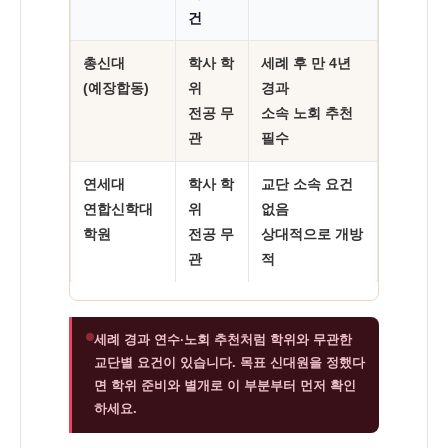
건
총신대
학사 학
세례 후 만 4년
(예장합동)
위
경과
전공 무
소속 노회 추천
관
필수
연세대
학사 학
교단 소속 요건
연합신학대
위
없음
학원
전공 무
상대적으로 개방
관
적
세례 경과 연수·노회 추천처럼 학위와 무관한
교단별 요건이 있습니다. 목표 신대원을 정했다
면 학위 준비와 별개로 이 부분부터 먼저 확인
하세요.