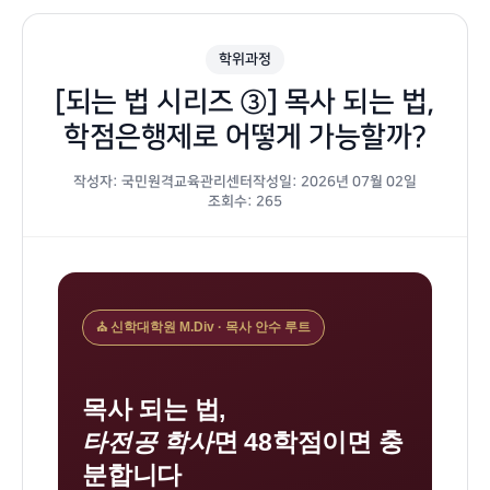
학위과정
[되는 법 시리즈 ③] 목사 되는 법,
학점은행제로 어떻게 가능할까?
작성자: 국민원격교육관리센터
작성일: 2026년 07월 02일
조회수: 265
목
⛪ 신학대학원 M.Div · 목사 안수 루트
사
되
목사 되는 법,
는
타전공 학사
면 48학점이면 충
법
분합니다
신