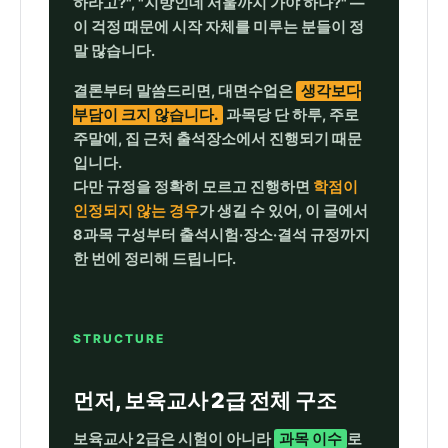
하라고?", "지방인데 서울까지 가야 하나?" —
과
이 걱정 때문에 시작 자체를 미루는 분들이 정
학
말 많습니다.
점
결론부터 말씀드리면, 대면수업은
생각보다
은
부담이 크지 않습니다.
과목당 단 하루, 주로
행
주말에, 집 근처 출석장소에서 진행되기 때문
입니다.
제
다만 규정을 정확히 모르고 진행하면
학점이
자
인정되지 않는 경우
가 생길 수 있어, 이 글에서
격
8과목 구성부터 출석시험·장소·결석 규정까지
증
한 번에 정리해 드립니다.
취
득
STRUCTURE
방
법
먼저, 보육교사 2급 전체 구조
보육교사 2급은 시험이 아니라
과목 이수
로