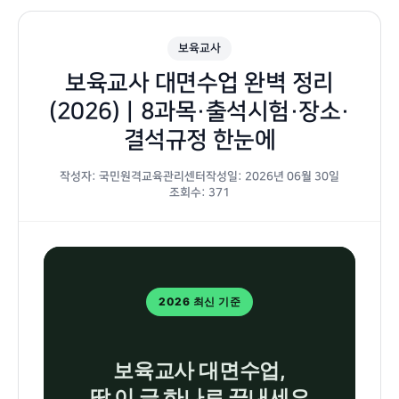
보육교사
보육교사 대면수업 완벽 정리
(2026)｜8과목·출석시험·장소·
결석규정 한눈에
작성자: 국민원격교육관리센터
작성일: 2026년 06월 30일
조회수: 371
보
2026 최신 기준
육
교
사
보육교사
대면수업
,
대
딱 이 글 하나로 끝내세요