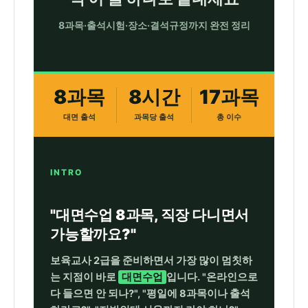
면
8과목·출석시험·장소·결석규정까지 완전 정리
수
업
완
8과목
8시간
17과목
벽
정
대면 출석
과목당 출석
총 이수
리
-
INTRO
8
과
"대면수업 8과목, 직장 다니면서
목
가능할까요?"
출
석
보육교사 2급을 준비하면서 가장 많이 멈칫하
는 지점이 바로
대면수업
입니다. "온라인으로
방
다 들으면 안 되나?", "평일에 8과목이나 출석
식