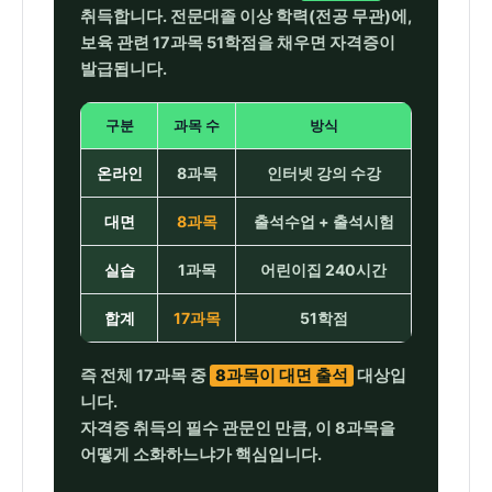
취득합니다. 전문대졸 이상 학력(전공 무관)에,
보육 관련 17과목 51학점을 채우면 자격증이
발급됩니다.
구분
과목 수
방식
온라인
8과목
인터넷 강의 수강
대면
8과목
출석수업 + 출석시험
실습
1과목
어린이집 240시간
합계
17과목
51학점
즉 전체 17과목 중
8과목이 대면 출석
대상입
니다.
자격증 취득의 필수 관문인 만큼, 이 8과목을
어떻게 소화하느냐가 핵심입니다.