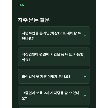
FAQ
자주 묻는 질문
대면수업을 온라인(화상)으로 대체할 수
+
있나요?
대면 8과목은 출석수업과 출석시험을 직접
이수해야 학점이 인정됩니다. 출석수업대체
직장인인데 평일에 시간을 못 내요. 가능할
+
시험 신청은 불가하며, 일부 교육원이 운영
까요?
하는 실시간 화상 방식 여부는 교육원·차수
별로 다르므로 사전 확인이 필요합니다.
대부분 주말(토·일)에 진행되고, 과목당 하
루 출석이면 됩니다. 8과목을 한 학기에 몰
+
출석일에 못 가면 어떻게 되나요?
아 듣지 않고 학기에 나눠 설계하면 직장과
병행이 충분히 가능합니다.
해당 과목은 그 차수에서 학점 인정이 되지
않습니다. 다만 사전 연락 등 조건을 충족하
고졸인데 보육교사 자격증을 딸 수 있나
+
면 다음 차수 무료 재수강을 제공하는 교육
요?
원이 많아, 일정 조율과 사전 연락이 중요합
니다.
가능합니다. 보육교사 2급은 전문대졸 이상