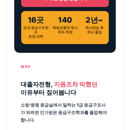
16곳
140
2년~
전국 응급구조학
학점은행제 학사
학사편입 후
과
취득 학점
최단 졸업
운영 대학
응
WHY
급
구
대졸자전형,
지원조차 막혔던
조
이유부터 짚어봅니다
학
소방·병원 응급실에서 일하는
1급 응급구조사
과
가 되려면 인가받은 응급구조학과를 졸업해야
대
합니다.
졸