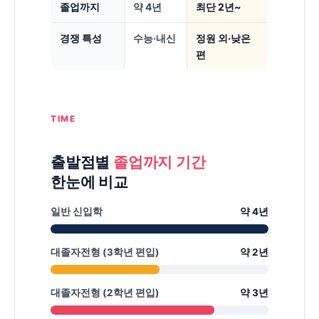
졸업까지
약 4년
최단 2년~
경쟁 특성
수능·내신
정원 외·낮은
편
TIME
출발점별
졸업까지 기간
한눈에 비교
일반 신입학
약 4년
대졸자전형 (3학년 편입)
약 2년
대졸자전형 (2학년 편입)
약 3년