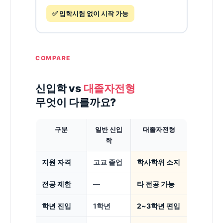
✅ 입학시험 없이 시작 가능
COMPARE
신입학 vs
대졸자전형
무엇이 다를까요?
구분
일반 신입
대졸자전형
학
지원 자격
고교 졸업
학사학위 소지
전공 제한
—
타 전공 가능
학년 진입
1학년
2~3학년 편입