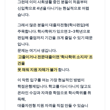
그런데 이미 사회생활 중인 분들이 처음부터
자
신입학으로 4년을 다니기는 현실적으로 어렵
전
습니다.
형
그래서 많은 분들이
대졸자전형(학사편입)
에
지
주목합니다. 학사학위가 있으면 2~3학년으로
원
편입해 졸업까지 기간을 크게 줄일 수 있기 때문
자
입니다.
격
문제는 여기서 생깁니다.
과
고졸이거나 전문대졸이면 '학사학위 소지자' 조
학
건을
점
못 채워 지원 자체가 불가
합니다.
은
이 막힌 입구를 여는 가장 현실적인 방법이
행
학점은행제
입니다. 학교를 다시 다니지 않고도
제
온라인 수강과 자격증 학점으로
학사학위
를 취
입
득해,
대졸자전형 지원 자격을 직접 만들 수 있습니
학