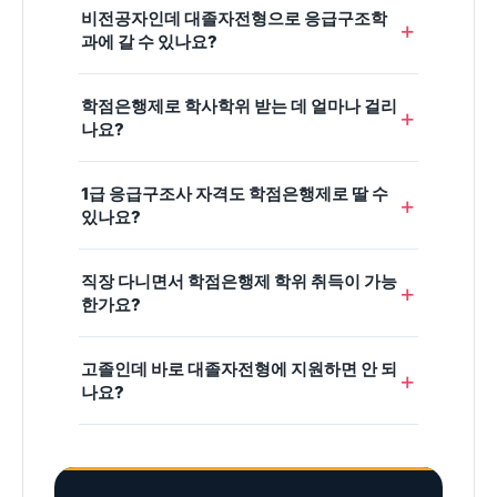
비전공자인데 대졸자전형으로 응급구조학
+
과에 갈 수 있나요?
네, 가능합니다. 대졸자전형(학사편입)은 전공과
학점은행제로 학사학위 받는 데 얼마나 걸리
무관하게
학사학위 소지자
면 지원할 수 있습니다.
+
나요?
학위가 없다면 학점은행제로 지원 자격을 먼저 만
들 수 있어요.
개인 상황에 따라 다르지만 일반적으로
1~2년
내
1급 응급구조사 자격도 학점은행제로 딸 수
외입니다. 보유한 자격증이나 전문대 졸업 이력이
+
있나요?
있으면 학점이 인정되어 더 단축될 수 있어요.
아니요. 1급 응급구조사 응시자격은
응급구조학
직장 다니면서 학점은행제 학위 취득이 가능
과 졸업
이 필수라 학점은행제로 직접 만들 수 없습
+
한가요?
니다. 학점은행제는
대졸자전형 입학 자격(학사
학위)
을 만드는 데 활용합니다.
충분히 가능합니다.
학점은행제
는 100% 온라인
고졸인데 바로 대졸자전형에 지원하면 안 되
으로 진행되어 출퇴근 전후 자투리 시간으로 수강
+
나요?
할 수 있습니다. 학기당 수강량도 조절할 수 있어
요.
대졸자전형은 학사학위 소지자 전형이라 고졸 상
태로는 지원 자격이 없습니다. 그래서 학점은행제
로 학사학위를 먼저 취득해 자격을 갖추는 순서로