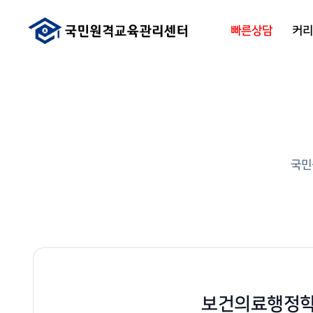
빠른상담
커
국민
보건의료행정학