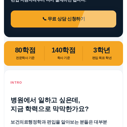
행
편
제
입
전
지
📞 무료 상담 신청하기
문
원
학
자
사
격
일
전
반
적
80학점
140학점
3학년
편
대
입
성
전문학사 기준
학사 기준
편입 목표 학년
준
적
비
면
방
접
법
준
INTRO
비
병원에서 일하고 싶은데,
지금 학력으로 막막한가요?
보건의료행정학과 편입을 알아보는 분들은 대부분