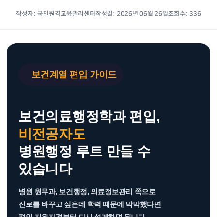
작성자: 국민원격교육관리센터
작성일: 2026년 06월 26일
조회수: 336
보
보
건
건
보건계열 편입 가이드
의
행
료
정
행
학
정
과
보건의료행정학과 편입,
학
보
과
건
비전공자도
편
의
병원행정 루트 만들 수
입
료
비
정
있습니다
전
보
공
관
자
리
병원 원무과, 보건행정, 의료정보관리 쪽으로
학
사
진로를 바꾸고 싶은데 학력 때문에 막막했다면
점
면
은
허
편입 지원자격부터 다시 설계하면 됩니다.