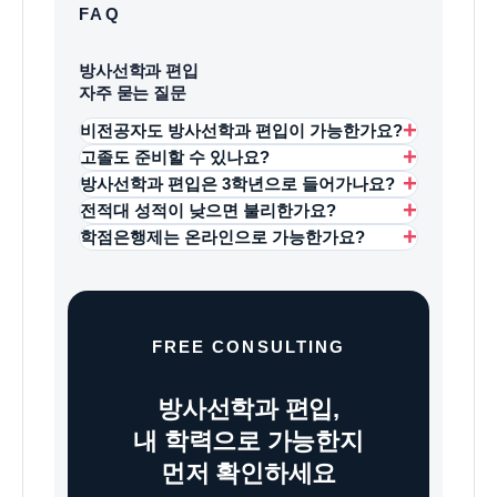
FAQ
방사선학과 편입
자주 묻는 질문
+
비전공자도 방사선학과 편입이 가능한가요?
+
고졸도 준비할 수 있나요?
학교별 모집요강에 따라 다릅니다. 전공
+
방사선학과 편입은 3학년으로 들어가나요?
제한이 없는 전형도 있지만, 동일계열이나
바로 편입 지원은 어려운 경우가 많지만,
+
전적대 성적이 낮으면 불리한가요?
일정 학점 조건이 붙을 수 있어 사전 확인이
학점은행제로 전문학사 학위나 일정 학점을
무조건 3학년이라고 볼 수 없습니다. 일부
+
학점은행제는 온라인으로 가능한가요?
필요합니다.
갖추면 편입·대졸자전형 준비가 가능해질 수
학교는 2학년 편입을 모집하고, 3학년 편입은
네, 불리할 수 있습니다. 방사선학과 편입이나
있습니다.
더 높은 학점이나 동일계열 조건을 요구할 수
대졸자전형은 전적대 성적을 크게 반영하는
대부분 온라인 수업 중심으로 진행할 수 있어
있습니다.
경우가 많습니다. 이 경우 학점은행제로 새
직장인도 병행하기 좋습니다. 다만 목표가
성적을 만들어 보완하는 전략이 필요할 수
편입이라면 단순 이수보다 성적 관리와 지원
FREE CONSULTING
있습니다.
시기 설계가 중요합니다.
방사선학과 편입,
내 학력으로 가능한지
먼저 확인하세요