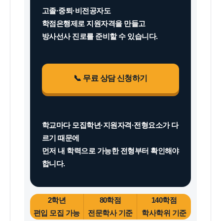
학
선
고졸·중퇴·비전공자도
점
과
학점은행제로 지원자격을 만들고
은
편
방사선사 진로를 준비할 수 있습니다.
행
입
제
고
지
졸
원
중
자
퇴
📞 무료 상담 신청하기
격
비
대
전
졸
공
자
자
학교마다 모집학년·지원자격·전형요소가 다
전
학
형
점
르기 때문에
준
은
먼저 내 학력으로 가능한 전형부터 확인해야
비
행
합니다.
방
제
법
2학년
80학점
140학점
편입 모집 가능
전문학사 기준
학사학위 기준