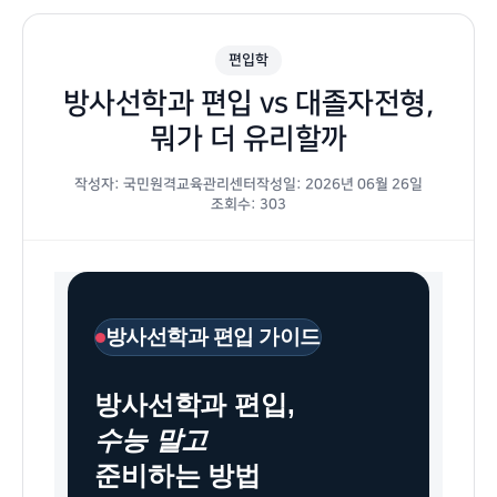
편입학
방사선학과 편입 vs 대졸자전형,
뭐가 더 유리할까
작성자: 국민원격교육관리센터
작성일: 2026년 06월 26일
조회수: 303
방
방
방사선학과 편입 가이드
사
사
선
선
학
사
방사선학과 편입,
과
되
편
는
수능 말고
입
법
조
방
준비하는 방법
건
사