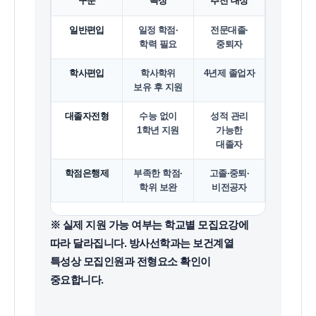
구분
특징
추천 대상
일반편입
일정 학점·
전문대졸·
학력 필요
중퇴자
학사편입
학사학위
4년제 졸업자
보유 후 지원
대졸자전형
수능 없이
성적 관리
1학년 지원
가능한
대졸자
학점은행제
부족한 학점·
고졸·중퇴·
학위 보완
비전공자
※ 실제 지원 가능 여부는 학교별 모집요강에
따라 달라집니다. 방사선학과는 보건계열
특성상 모집인원과 전형요소 확인이
중요합니다.