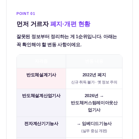
법
POINT 01
총
먼저 거르자
폐지·개편 현황
정
리
잘못된 정보부터 정리하는 게 1순위입니다. 아래는
꼭 확인해야 할 변동 사항이에요.
자격증
변동 내용
반도체설계기사
2022년 폐지
신규 취득 불가 · 옛 정보 주의
반도체설계산업기사
2026년 →
반도체커스텀레이아웃산
업기사
전자계산기기능사
→ 임베디드기능사
(실무 중심 개편)