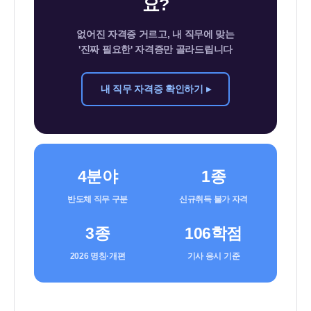
요?
자
격
없어진 자격증 거르고, 내 직무에 맞는
'진짜 필요한' 자격증만 골라드립니다
증
직
내 직무 자격증 확인하기 ▸
무
별
필
수
4분야
1종
종
류
반도체 직무 구분
신규취득 불가 자격
와
3종
106학점
폐
2026 명칭·개편
기사 응시 기준
지
·
개