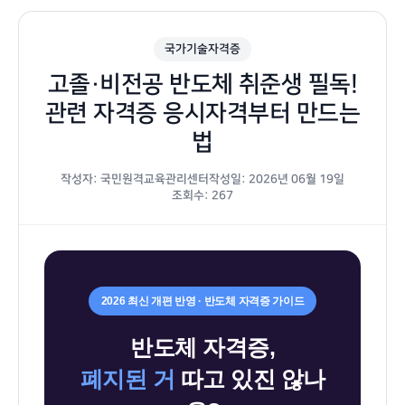
국가기술자격증
고졸·비전공 반도체 취준생 필독!
관련 자격증 응시자격부터 만드는
법
작성자: 국민원격교육관리센터
작성일: 2026년 06월 19일
조회수: 267
반
2026 최신 개편 반영 · 반도체 자격증 가이드
도
체
반도체 자격증,
관
폐지된 거
따고 있진 않나
련