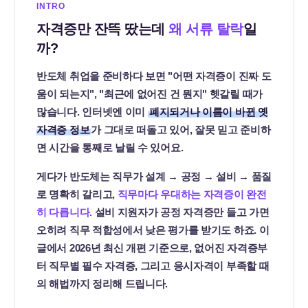
INTRO
편
자격증만 잔뜩 땄는데
왜 서류 탈락
일
현
까?
황,
학
반도체 취업을 준비하다 보면 "어떤 자격증이 진짜 도
움이 되는지", "최근에 없어진 건 뭔지" 헷갈릴 때가
점
많습니다. 인터넷엔 이미
폐지되거나 이름이 바뀐 옛
은
자격증 정보
가 그대로 떠돌고 있어, 잘못 믿고 준비하
행
면 시간을 통째로 날릴 수 있어요.
제
게다가 반도체는 직무가 설계 → 공정 → 설비 → 품질
응
로 명확히 갈리고,
직무마다 우대하는 자격증이 완전
시
히 다릅니다.
설비 지원자가 공정 자격증만 들고 가면
자
오히려 직무 적합성에서 낮은 평가를 받기도 하죠. 이
격
글에서 2026년 최신 개편 기준으로, 없어진 자격증부
만
터 직무별 필수 자격증, 그리고 응시자격이 부족할 때
드
의 해법까지 정리해 드립니다.
는