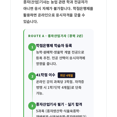
은
종자(산업)기사는 농업 관련 학과 전공자가
아니면 응시 자체가 불가합니다. 학점은행제를
행
활용하면 온라인으로 응시자격을 갖출 수
제
있습니다.
로
종
ROUTE A · 종자산업기사 (경력 2년)
자
학점은행제 학습자 등록
1
기
농학·원예학·생물학 계열 전공으로
사
등록 추천. 전공 선택이 응시자격에
영향을 줍니다.
종
자
41학점 이수
최단 4개월
2
산
온라인 강의 과목당 3학점. 자격증
업
병행 시 1학기(약 4개월)로 단축
가능.
기
사
종자산업기사 필기 · 실기 합격
3
응
5과목 (종자생산학·식물육종학·
재배원론·식물보호학·종자관련법규).