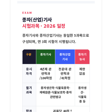
EXAM
종자(산업)기사
종
시험과목 · 2026 일정
자
기
종자기사와 종자산업기사는 동일한 5과목으로
구성되며, 연 3회 시험이 시행됩니다.
사
종
구분
종자기사
종자산업
종자기
자
기사
능사
산
응시
4년제 관
전문대 관
제한
업
자격
련학과
련학과
없음
/106학점
/41학점
기
사
필기
종자생산학·식물육종학·
종자생
과목
재배원론·식물보호학·종자
산·
시
관련법규
식물육
종 등
험
과
합격
과목당 40점↑