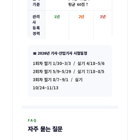
기준
평균 60점↑
목
일
관리
1년
2년
3년
사
정
등록
경력
2026
📅 2026년 기사·산업기사 시험일정
1회차
필기 1/30~3/3 / 실기 4/18~5/6
2회차
필기 5/9~5/29 / 실기 7/18~8/5
3회차
필기 8/7~9/1 / 실기
10/24~11/13
FAQ
자주 묻는 질문
종