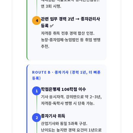
시
연 3회 시행.
자
관련 업무 경력 2년 → 종자관리사
격
4
등록 ✅
만
자격증 취득 전후 경력 합산 인정.
들
농장·종자업체·농업법인 등 취업 병행
추천.
기
ROUTE B · 종자기사 (경력 1년, 더 빠른
등록)
학점은행제 106학점 이수
1
기사 응시자격. 강의만으로 약 2~3년,
자격증·독학사 병행 시 단축 가능.
종자기사 취득
2
산업기사와 동일 5과목 구성.
난이도는 높지만 경력 요건이 1년으로