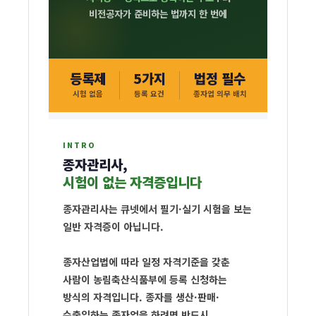
비전공자가 준비하는 법까지 한 번에
등록제
5가지
법정 필수
시험 없음
등록 요건
종자업 의무 배치
INTRO
종자관리사,
종
시험이 없는 자격증입니다
자
관
종자관리사는 큐넷에서 필기·실기 시험을 보는
일반 자격증이 아닙니다.
리
사
종자산업법
에 따라 일정 자격기준을 갖춘
자
사람이 농림축산식품부에
등록 신청
하는
격
방식의 자격입니다. 종자를 생산·판매·
수출입하는 종자업을 하려면 반드시