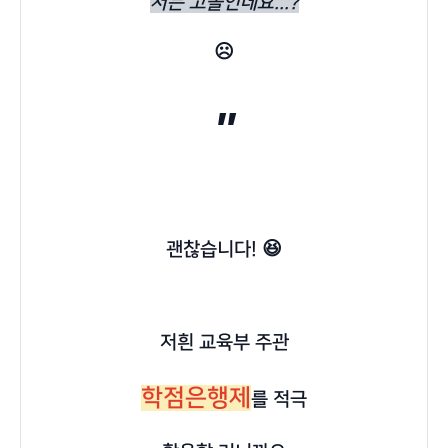
저는 고졸인데요...?
☹️
"
괜찮습니다! 😆
저흰 교육부 주관
학점은행제
를 적극